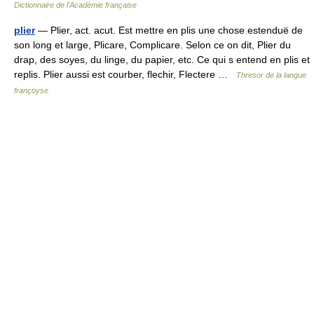
Dictionnaire de l'Académie française
plier
— Plier, act. acut. Est mettre en plis une chose estenduë de
son long et large, Plicare, Complicare. Selon ce on dit, Plier du
drap, des soyes, du linge, du papier, etc. Ce qui s entend en plis et
replis. Plier aussi est courber, flechir, Flectere …
Thresor de la langue
françoyse