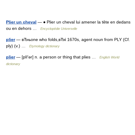
Plier un cheval
— ● Plier un cheval lui amener la tête en dedans
ou en dehors …
Encyclopédie Universelle
plier
— вЂњone who folds,вЂќ 1670s, agent noun from PLY (Cf.
ply) (v.) …
Etymology dictionary
plier
— [plī′ər] n. a person or thing that plies …
English World
dictionary