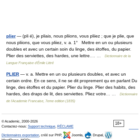
plier
— (pli é), je pliais, nous pliions, vous pliiez ; que je plie, que
nous pliions, que vous pliiez, v. a. 1° Mettre en un ou plusieurs
doubles et avec un certain soin du linge, des étoffes, du papier.
Plier des serviettes, des hardes, une lettre.… …
Dictionnaire de la
Langue Française d'Émile Littré
PLIER
— v. a. Mettre en un ou plusieurs doubles, et avec un
certain ordre. En ce sens, il ne se dit proprement qu en parlant Du
linge, des étoffes et du papier. Plier du linge. Plier des habits, des
hardes, des draps de lit, des serviettes. Pliez votre… …
Dictionnaire
de l'Academie Francaise, 7eme edition (1835)
© Academic, 2000-2026
18+
Contactez-nous:
Support technique
,
RÉCLAME
Dictionnaires exportation
, créé sur PHP,
Joomla,
Drupal,