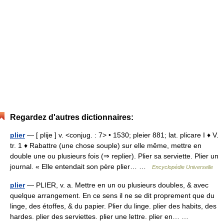
Regardez d'autres dictionnaires:
plier
— [ plije ] v. <conjug. : 7> • 1530; pleier 881; lat. plicare I ♦ V.
tr. 1 ♦ Rabattre (une chose souple) sur elle même, mettre en
double une ou plusieurs fois (⇒ replier). Plier sa serviette. Plier un
journal. « Elle entendait son père plier… …
Encyclopédie Universelle
plier
— PLIER, v. a. Mettre en un ou plusieurs doubles, & avec
quelque arrangement. En ce sens il ne se dit proprement que du
linge, des étoffes, & du papier. Plier du linge. plier des habits, des
hardes. plier des serviettes. plier une lettre. plier en… …