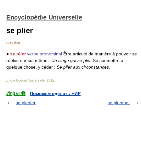
Encyclopédie Universelle
se plier
se plier
●
se plier
verbe pronominal
Être articulé de manière à pouvoir se
replier sur soi-même :
Un siège qui se plie.
Se soumettre à
quelque chose, y céder :
Se plier aux circonstances.
Encyclopédie Universelle
.
2012
.
Игры ⚽
Поможем сделать НИР
se planter
se plomber