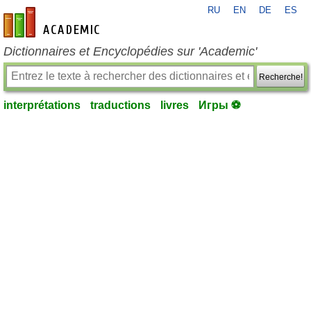
RU
EN
DE
ES
fr-academic.com
Dictionnaires et Encyclopédies sur 'Academic'
Recherche!
interprétations
traductions
livres
Игры ⚽